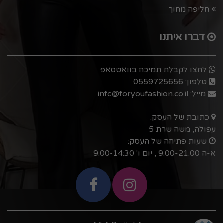
חליפה מחוך
דברו איתנו
לחצו לקבלת תמיכה בוואטסאפ
טלפון:
0559725656
מייל:
info@foryoufashion.co.il
כתובת של העסק:
עפולה, משה שרת 5
שעות פתיחה של העסק:
א-ה 9:00-21:00 , יום ו' 9:00-14:30