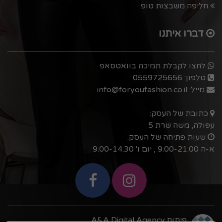
חליפה משבצות טופ
דברו איתנו
לחצו לקבלת תמיכה בוואטסאפ
טלפון:
0559725656
מייל:
info@foryoufashion.co.il
כתובת של העסק:
עפולה, משה שרת 5
שעות פתיחה של העסק:
א-ה 9:00-21:00 , יום ו' 9:00-14:30
פיתוח A&A Digital Agency